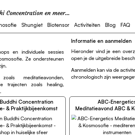
i Concentration en meer...
mosofie
Shungiet
Biotensor
Activiteiten
Blog
FAQ
Informatie en aanmelden
Hieronder vind je een overzic
hops en individuele sessies
open je de uitgebreide beschr
kosmosofie. Ze ondersteunen
ijn.
Aanmelden kan via de activitei
chronologisch zijn weergeg
oals meditatieavonden,
e trajecten zoals healing,
.
Buddhi Concentration
ABC-Energetic
e- & Praktijkbijeenkomst
Meditatieavond ABC & K