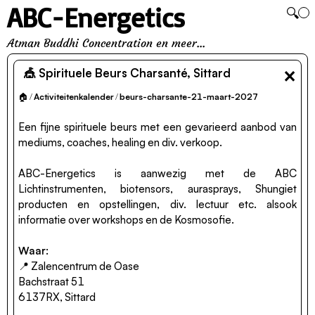
ABC-Energetics
🔍
Atman Buddhi Concentration en meer...
×
🎪 Spirituele Beurs Charsanté, Sittard
🏠
/
Activiteitenkalender
/
beurs-charsante-21-maart-2027
Een fijne spirituele beurs met een gevarieerd aanbod van
mediums, coaches, healing en div. verkoop.
ABC-Energetics is aanwezig met de ABC
Lichtinstrumenten, biotensors, aurasprays, Shungiet
producten en opstellingen, div. lectuur etc. alsook
informatie over workshops en de Kosmosofie.
Waar:
📍 Zalencentrum de Oase
Bachstraat 51
6137RX, Sittard