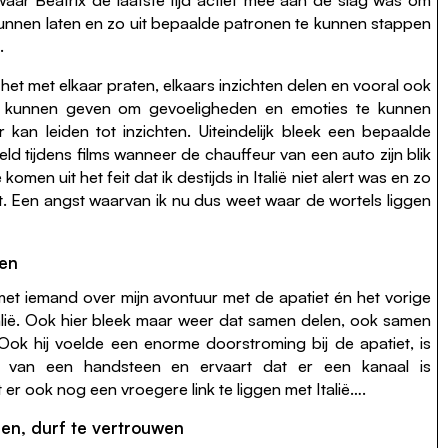
 kunnen laten en zo uit bepaalde patronen te kunnen stappen
.
et met elkaar praten, elkaars inzichten delen en vooral ook
n kunnen geven om gevoeligheden en emoties te kunnen
kan leiden tot inzichten. Uiteindelijk bleek een bepaalde
eld tijdens films wanneer de chauffeur van een auto zijn blik
omen uit het feit dat ik destijds in Italië niet alert was en zo
. Een angst waarvan ik nu dus weet waar de wortels liggen
len
et iemand over mijn avontuur met de apatiet én het vorige
Italië. Ook hier bleek maar weer dat samen delen, ook samen
Ook hij voelde een enorme doorstroming bij de apatiet, is
t van een handsteen en ervaart dat er een kanaal is
er ook nog een vroegere link te liggen met Italië….
en, durf te vertrouwen