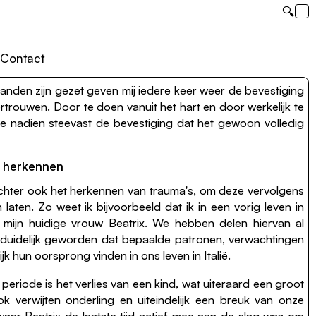
🔍
Contact
aanden zijn gezet geven mij iedere keer weer de bevestiging
rtrouwen. Door te doen vanuit het hart en door werkelijk te
jg je nadien steevast de bevestiging dat het gewoon volledig
s herkennen
echter ook het herkennen van trauma's, om deze vervolgens
laten. Zo weet ik bijvoorbeeld dat ik in een vorig leven in
et mijn huidige vrouw Beatrix. We hebben delen hiervan al
duidelijk geworden dat bepaalde patronen, verwachtingen
ijk hun oorsprong vinden in ons leven in Italië.
periode is het verlies van een kind, wat uiteraard een groot
k verwijten onderling en uiteindelijk een breuk van onze
 waar Beatrix de laatste tijd actief mee aan de slag was om