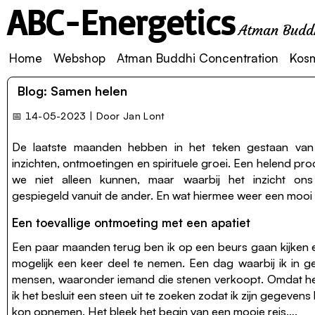
ABC-Energetics
Atman Buddh
Home
Webshop
Atman Buddhi Concentration
Kos
Blog: Samen helen
📅
14-05-2023 | Door Jan Lont
De laatste maanden hebben in het teken gestaan va
inzichten, ontmoetingen en spirituele groei. Een helend pr
we niet alleen kunnen, maar waarbij het inzicht on
gespiegeld vanuit de ander. En wat hiermee weer een mooi 
Een toevallige ontmoeting met een apatiet
Een paar maanden terug ben ik op een beurs gaan kijken e
mogelijk een keer deel te nemen. Een dag waarbij ik in g
mensen, waaronder iemand die stenen verkoopt. Omdat he
ik het besluit een steen uit te zoeken zodat ik zijn gegeve
kon opnemen. Het bleek het begin van een mooie reis….