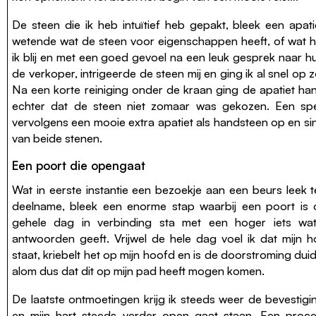
De steen die ik heb intuïtief heb gepakt, bleek een apa
wetende wat de steen voor eigenschappen heeft, of wat hi
ik blij en met een goed gevoel na een leuk gesprek naar 
de verkoper, intrigeerde de steen mij en ging ik al snel op
Na een korte reiniging onder de kraan ging de apatiet ha
echter dat de steen niet zomaar was gekozen. Een spe
vervolgens een mooie extra apatiet als handsteen op en sin
van beide stenen.
Een poort die opengaat
Wat in eerste instantie een bezoekje aan een beurs leek 
deelname, bleek een enorme stap waarbij een poort is 
gehele dag in verbinding sta met een hoger iets wat 
antwoorden geeft. Vrijwel de hele dag voel ik dat mijn 
staat, kriebelt het op mijn hoofd en is de doorstroming du
alom dus dat dit op mijn pad heeft mogen komen.
De laatste ontmoetingen krijg ik steeds weer de bevestigi
en mijn hart steeds verder open gaat staan. Een proce