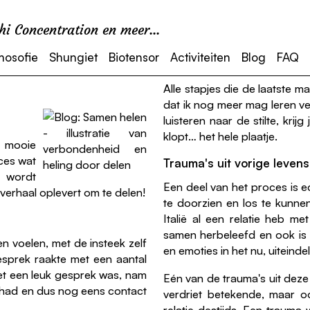
i Concentration en meer...
mosofie
Shungiet
Biotensor
Activiteiten
Blog
FAQ
Alle stapjes die de laatste m
dat ik nog meer mag leren ve
luisteren naar de stilte, kri
klopt… het hele plaatje.
n mooie
oces wat
Trauma's uit vorige leven
s wordt
Een deel van het proces is 
verhaal oplevert om te delen!
te doorzien en los te kunnen 
Italië al een relatie heb m
samen herbeleefd en ook is 
n voelen, met de insteek zelf
en emoties in het nu, uiteindel
esprek raakte met een aantal
t een leuk gesprek was, nam
Eén van de trauma's uit deze 
ns had en dus nog eens contact
verdriet betekende, maar oo
relatie destijds. Een trauma