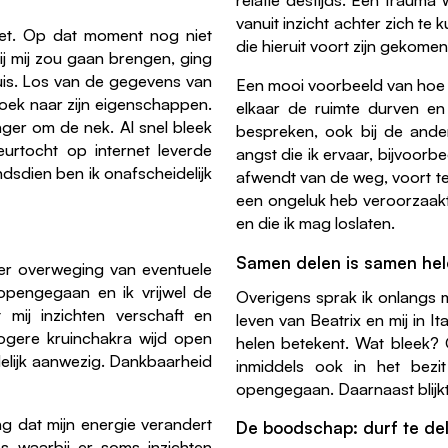
vanuit inzicht achter zich te
tiet. Op dat moment nog niet
die hieruit voort zijn gekomen
j mij zou gaan brengen, ging
huis. Los van de gegevens van
Een mooi voorbeeld van hoe h
 zoek naar zijn eigenschappen.
elkaar de ruimte durven e
nger om de nek. Al snel bleek
bespreken, ook bij de ander 
urtocht op internet leverde
angst die ik ervaar, bijvoorbe
dsdien ben ik onafscheidelijk
afwendt van de weg, voort te k
een ongeluk heb veroorzaakt
en die ik mag loslaten.
Samen delen is samen he
ter overweging van eventuele
opengegaan en ik vrijwel de
Overigens sprak ik onlangs m
mij inzichten verschaft en
leven van Beatrix en mij in 
hogere kruinchakra wijd open
helen betekent. Wat bleek? 
idelijk aanwezig. Dankbaarheid
inmiddels ook in het bezi
opengegaan. Daarnaast blijkt 
ng dat mijn energie verandert
De boodschap: durf te del
s waarbij er soms inzichten