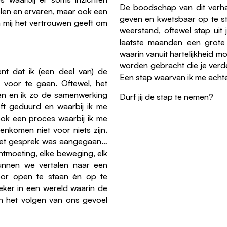
De boodschap van dit verhaal
len en ervaren, maar ook een
geven en kwetsbaar op te ste
n mij het vertrouwen geeft om
weerstand, oftewel stap uit j
laatste maanden een grote 
waarin vanuit hartelijkheid m
worden gebracht die je verd
nt dat ik (een deel van) de
Een stap waarvan ik me acht
 voor te gaan. Oftewel, het
en en ik zo de samenwerking
Durf jij de stap te nemen?
eft geduurd en waarbij ik me
ook een proces waarbij ik me
enkomen niet voor niets zijn.
t het gesprek was aangegaan…
ntmoeting, elke beweging, elk
unnen we vertalen naar een
oor open te staan én op te
eker in een wereld waarin de
t en het volgen van ons gevoel