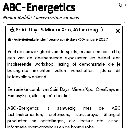
ABC-Energetics
🔍
Atman Buddhi Concentration en meer...
×
🎪 Spirit Days & MineralXpo, A'dam (dag1)
🏠
/
Activiteitenkalender
/
beurs-spirit-days-30-januari-2027
Voel de aanwezigheid van de spirits, ervaar een consult bij
een van de deelnemende exposanten en beleef een
inspirerende workshop, lezing of demonstratie die je
belangrijke inzichten zullen verschaffen tijdens dit
liefdevolle weekend.
Een unieke combi van SpiritDays, MineralXpo, CreaDays en
FantasyXpo, alles op één locatie!
ABC-Energetics is aanwezig met de ABC
Lichtinstrumenten, biotensors, aurasprays, Shungiet
producten en opstellingen, div. lectuur etc. alsook
informatie over workshops en de Kosmosofie.