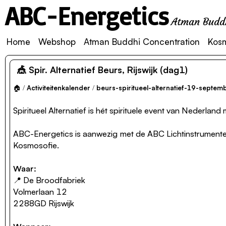
ABC-Energetics
Atman Buddh
Home
Webshop
Atman Buddhi Concentration
Kos
🎪 Spir. Alternatief Beurs, Rijswijk (dag1)
🏠
/
Activiteitenkalender
/
beurs-spiritueel-alternatief-19-septe
Spiritueel Alternatief is hét spirituele event van Nederla
ABC-Energetics is aanwezig met de ABC Lichtinstrumenten,
Kosmosofie.
Waar:
📍 De Broodfabriek
Volmerlaan 12
2288GD Rijswijk