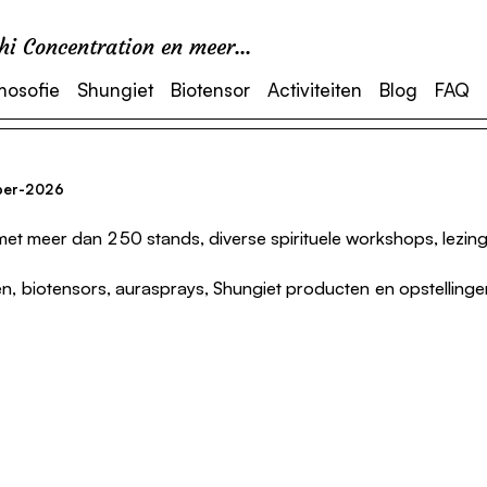
i Concentration en meer...
mosofie
Shungiet
Biotensor
Activiteiten
Blog
FAQ
mber-2026
nd met meer dan 250 stands, diverse spirituele workshops, lezi
 biotensors, aurasprays, Shungiet producten en opstellingen,