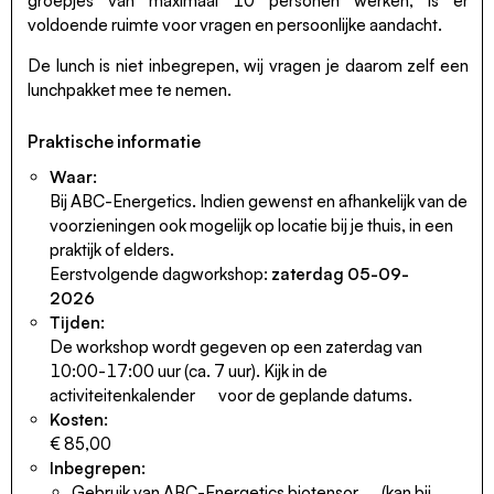
groepjes van maximaal 10 personen werken, is er
voldoende ruimte voor vragen en persoonlijke aandacht.
De lunch is niet inbegrepen, wij vragen je daarom zelf een
lunchpakket mee te nemen.
Praktische informatie
Waar:
Bij ABC-Energetics. Indien gewenst en afhankelijk van de
voorzieningen ook mogelijk op locatie bij je thuis, in een
praktijk of elders.
Eerstvolgende dagworkshop:
zaterdag 05-09-
2026
Tijden:
De workshop wordt gegeven op een zaterdag van
10:00-17:00 uur (ca. 7 uur). Kijk in de
activiteitenkalender
voor de geplande datums.
Kosten:
€ 85,00
Inbegrepen:
Gebruik van
ABC-Energetics biotensor
(kan bij