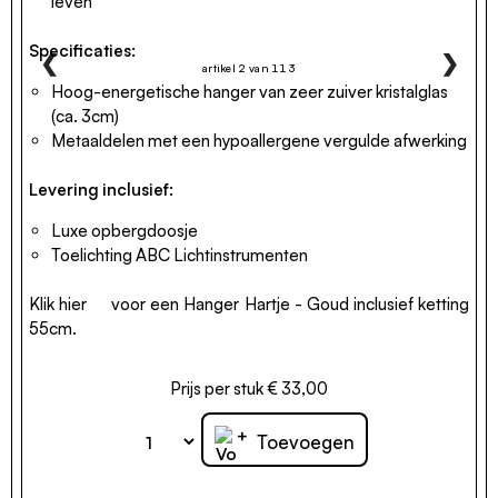
leven
Specificaties:
❮
❯
artikel 2 van 113
Hoog-energetische hanger van zeer zuiver kristalglas
(ca. 3cm)
Metaaldelen met een hypoallergene vergulde afwerking
Levering inclusief:
Luxe opbergdoosje
Toelichting ABC Lichtinstrumenten
Klik
hier
voor een Hanger Hartje - Goud inclusief ketting
55cm.
Prijs per stuk € 33,00
+
Toevoegen