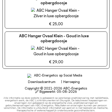
opbergdoosje
€ 25,00
ABC Hanger Ovaal Klein - Goud in luxe
opbergdoosje
€ 29,00
Downloadcentrum
|
Herroeping
Copyright © 2021-2026 ABC-Energetics
🖉 Bijgewerkt:
05-08-2026
Alle informatie op deze website is gebaseerd op jarenlange praktijkervaring met radiësthesie,
energetisch werk, de ABC Lichtinstrumenten en Shungiet.
De beschreven toepassingen en
ervaringen zijn gebaseerd op de energetische visie, praktijkervaringen en
gebruikerservaringen van ABC-Energetics. Resultaten en ervaringen kunnen per persoon
verschillen.
De informatie is uitsluitend informatief van aard en is niet bedoeld als medische,
therapeutische of wetenschappelijk onderbouwde gezondheidsclaim.