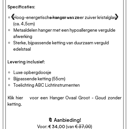
Specificaties:
❮
❯
Hoog-energetische hanger van zeer zuiver kristalglas
artikel 110 van 113
(ca. 4,5cm)
Metaaldelen hanger met een hypoallergene vergulde
afwerking
Sterke, bijpassende ketting van duurzaam verguld
edelstaal
Levering inclusief:
Luxe opbergdoosje
Bijpassende ketting (55cm)
Toelichting ABC Lichtinstrumenten
Klik
hier
voor een Hanger Ovaal Groot - Goud zonder
ketting.
🔖 Aanbieding!
Voor:
€ 34,00
(van
€ 37,00
)