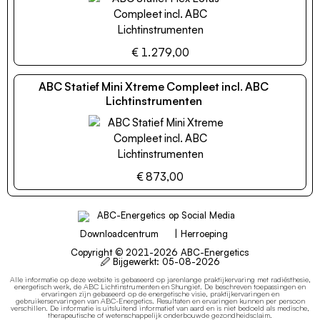
€ 1.279,00
ABC Statief Mini Xtreme Compleet incl. ABC
Lichtinstrumenten
€ 873,00
Downloadcentrum
|
Herroeping
Copyright © 2021-2026 ABC-Energetics
🖉 Bijgewerkt:
05-08-2026
Alle informatie op deze website is gebaseerd op jarenlange praktijkervaring met radiësthesie,
energetisch werk, de ABC Lichtinstrumenten en Shungiet.
De beschreven toepassingen en
ervaringen zijn gebaseerd op de energetische visie, praktijkervaringen en
gebruikerservaringen van ABC-Energetics. Resultaten en ervaringen kunnen per persoon
verschillen.
De informatie is uitsluitend informatief van aard en is niet bedoeld als medische,
therapeutische of wetenschappelijk onderbouwde gezondheidsclaim.