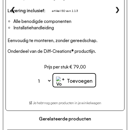
❮
❯
Levering inclusief:
artikel 50 van 113
Alle benodigde componenten
Installatiehandleiding
Eenvoudig te monteren, zonder gereedschap.
Onderdeel van de Diff-Creations® productlijn.
Prijs per stuk € 79,00
+
Toevoegen
🛒 Je hebt nog geen producten in je winkelwagen
Gerelateerde producten