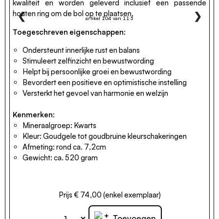
kwaliteit en worden geleverd inclusief een passende
houten ring om de bol op te plaatsen.
❮
❯
artikel 104 van 113
Toegeschreven eigenschappen:
Ondersteunt innerlijke rust en balans
Stimuleert zelfinzicht en bewustwording
Helpt bij persoonlijke groei en bewustwording
Bevordert een positieve en optimistische instelling
Versterkt het gevoel van harmonie en welzijn
Kenmerken:
Mineraalgroep: Kwarts
Kleur: Goudgele tot goudbruine kleurschakeringen
Afmeting: rond ca. 7,2cm
Gewicht: ca. 520 gram
Prijs € 74,00 (enkel exemplaar)
+
Toevoegen