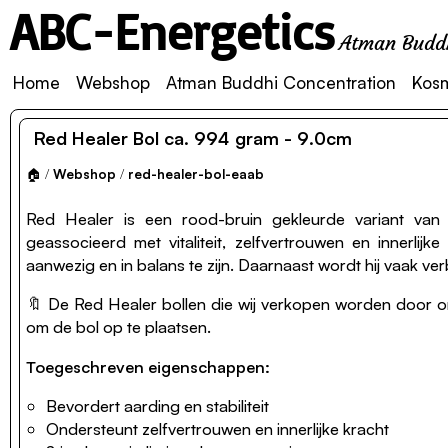
ABC-Energetics
Atman Buddh
Home
Webshop
Atman Buddhi Concentration
Kos
Red Healer Bol ca. 994 gram - 9.0cm
🏠
/
Webshop
/
red-healer-bol-eaab
Red Healer is een rood-bruin gekleurde variant van k
geassocieerd met vitaliteit, zelfvertrouwen en innerli
aanwezig en in balans te zijn. Daarnaast wordt hij vaak v
🔖 De Red Healer bollen die wij verkopen worden door ons
om de bol op te plaatsen.
Toegeschreven eigenschappen:
Bevordert aarding en stabiliteit
Ondersteunt zelfvertrouwen en innerlijke kracht