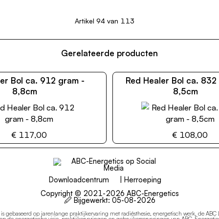
Artikel 94 van 113
Gerelateerde producten
er Bol ca. 912 gram -
Red Healer Bol ca. 832
8,8cm
8,5cm
€ 117,00
€ 108,00
Downloadcentrum
|
Herroeping
Copyright © 2021-2026 ABC-Energetics
🖉 Bijgewerkt:
05-08-2026
e is gebaseerd op jarenlange praktijkervaring met radiësthesie, energetisch werk, de ABC
p de energetische visie, praktijkervaringen en gebruikerservaringen van ABC-Energetics