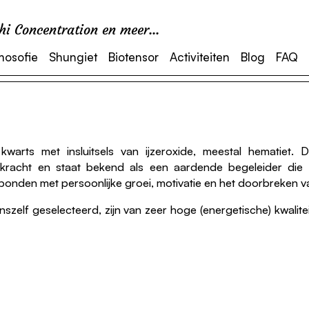
i Concentration en meer...
mosofie
Shungiet
Biotensor
Activiteiten
Blog
FAQ
warts met insluitsels van ijzeroxide, meestal hematiet. 
jke kracht en staat bekend als een aardende begeleider di
erbonden met persoonlijke groei, motivatie en het doorbreken 
zelf geselecteerd, zijn van zeer hoge (energetische) kwalit