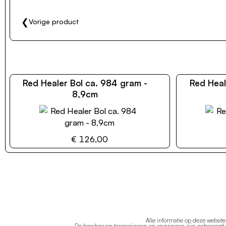
❮
Vorige product
Red Healer Bol ca. 984 gram -
Red Heal
8,9cm
€ 126,00
Alle informatie op deze websit
De beschreven toepassingen en ervaringen zijn gebaseerd o