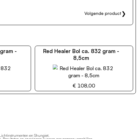
❯
Volgende product
 gram -
Red Healer Bol ca. 832 gram -
8,5cm
€ 108,00
 Lichtinstrumenten en Shungiet.
. Resultaten en ervaringen kunnen per persoon verschillen.