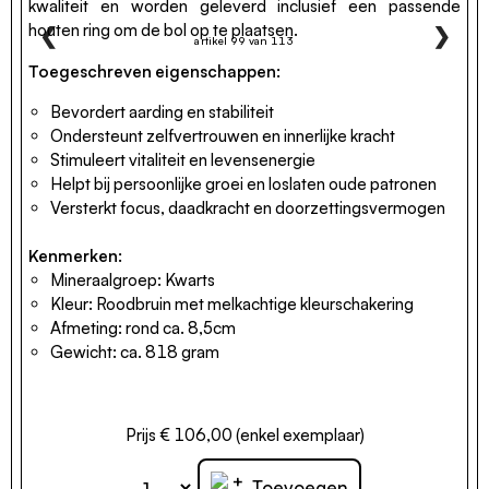
kwaliteit en worden geleverd inclusief een passende
houten ring om de bol op te plaatsen.
❮
❯
artikel 99 van 113
Toegeschreven eigenschappen:
Bevordert aarding en stabiliteit
Ondersteunt zelfvertrouwen en innerlijke kracht
Stimuleert vitaliteit en levensenergie
Helpt bij persoonlijke groei en loslaten oude patronen
Versterkt focus, daadkracht en doorzettingsvermogen
Kenmerken:
Mineraalgroep: Kwarts
Kleur: Roodbruin met melkachtige kleurschakering
Afmeting: rond ca. 8,5cm
Gewicht: ca. 818 gram
Prijs € 106,00 (enkel exemplaar)
+
Toevoegen