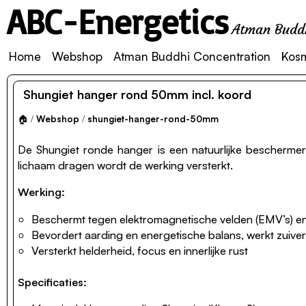
ABC-Energetics
Atman Buddh
Home
Webshop
Atman Buddhi Concentration
Kos
Shungiet hanger rond 50mm incl. koord
🏠
/
Webshop
/
shungiet-hanger-rond-50mm
De Shungiet ronde hanger is een natuurlijke beschermer 
lichaam dragen wordt de werking versterkt.
Werking:
Beschermt tegen elektromagnetische velden (EMV’s) e
Bevordert aarding en energetische balans, werkt zuive
Versterkt helderheid, focus en innerlijke rust
Specificaties: