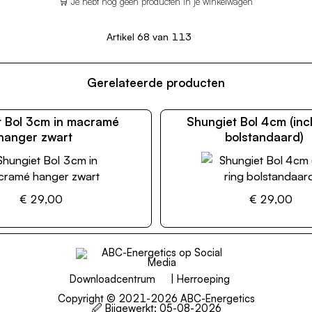
🛒 Je hebt nog geen producten in je winkelwagen
Artikel 68 van 113
Gerelateerde producten
t Bol 3cm in macramé
Shungiet Bol 4cm (incl
hanger zwart
bolstandaard)
€ 29,00
€ 29,00
Downloadcentrum
|
Herroeping
Copyright © 2021-2026 ABC-Energetics
🖉 Bijgewerkt:
05-08-2026