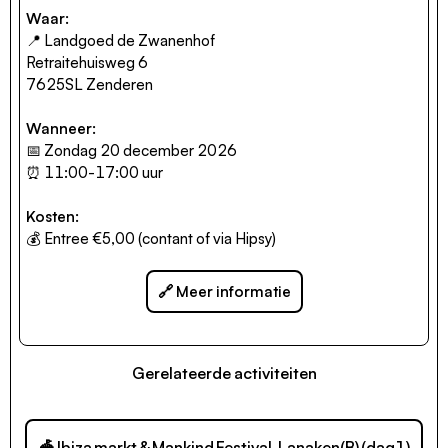
Waar:
📍 Landgoed de Zwanenhof
Retraitehuisweg 6
7625SL Zenderen
Wanneer:
📅 Zondag 20 december 2026
⏰ 11:00-17:00 uur
Kosten:
💰 Entree €5,00 (contant of via Hipsy)
🔗 Meer informatie
Gerelateerde activiteiten
🎪 Ibiza markt & Mankind Festival, Lanaken(B) (dag1)