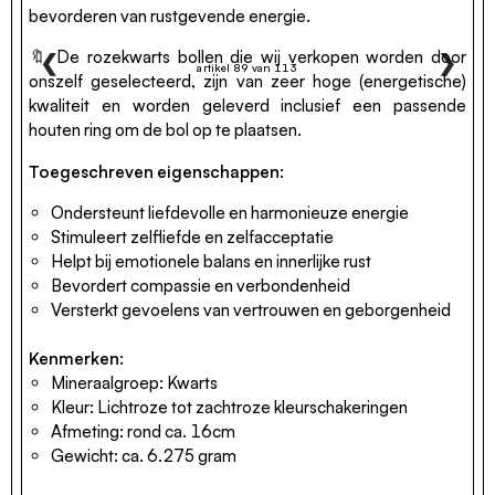
bevorderen van rustgevende energie.
🔖 De rozekwarts bollen die wij verkopen worden door
❮
❯
artikel 89 van 113
onszelf geselecteerd, zijn van zeer hoge (energetische)
kwaliteit en worden geleverd inclusief een passende
houten ring om de bol op te plaatsen.
Toegeschreven eigenschappen:
Ondersteunt liefdevolle en harmonieuze energie
Stimuleert zelfliefde en zelfacceptatie
Helpt bij emotionele balans en innerlijke rust
Bevordert compassie en verbondenheid
Versterkt gevoelens van vertrouwen en geborgenheid
Kenmerken:
Mineraalgroep: Kwarts
Kleur: Lichtroze tot zachtroze kleurschakeringen
Afmeting: rond ca. 16cm
Gewicht: ca. 6.275 gram