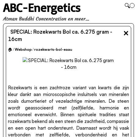
ABC-Energetics
🔍
Atman Buddhi Concentration en meer...
×
SPECIAL: Rozekwarts Bol ca. 6.275 gram -
16cm
🏠
/
Webshop
/
rozekwarts-bol-eaau
Rozekwarts is een zachtroze variant van kwarts die zijn
kleur dankt aan microscopische insluitsels van mineralen
zoals dumortieriet of vezelachtige mineralen. De steen
wordt geassocieerd met (zelf)liefde, harmonie en
emotioneel evenwicht. Binnen spirituele tradities staat
rozekwarts bekend als een steen die zachtheid, compassie
en een open hart ondersteunt. Daarnaast wordt hij vaak
verbonden met zelfliefde, verbondenheid en het