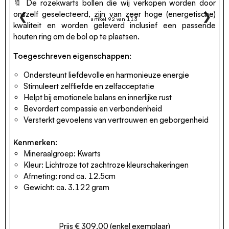
🔖 De rozekwarts bollen die wij verkopen worden door
onszelf geselecteerd, zijn van zeer hoge (energetische)
❮
❯
artikel 92 van 113
kwaliteit en worden geleverd inclusief een passende
houten ring om de bol op te plaatsen.
Toegeschreven eigenschappen:
Ondersteunt liefdevolle en harmonieuze energie
Stimuleert zelfliefde en zelfacceptatie
Helpt bij emotionele balans en innerlijke rust
Bevordert compassie en verbondenheid
Versterkt gevoelens van vertrouwen en geborgenheid
Kenmerken:
Mineraalgroep: Kwarts
Kleur: Lichtroze tot zachtroze kleurschakeringen
Afmeting: rond ca. 12.5cm
Gewicht: ca. 3.122 gram
Prijs € 309,00 (enkel exemplaar)