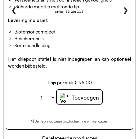
Geharde meettip met ronde tip
❮
❯
artikel 61 van 113
Levering inclusief:
Biotensor compleet
Beschermhuls
Korte handleiding
Het driepoot statief is niet inbegrepen en kan optioneel
worden bijbesteld.
Prijs per stuk € 95,00
+
Toevoegen
🛒 Je hebt nog geen producten in je winkelwagen
Gerelateerde producten