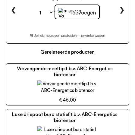
❮
❯
+
artikel 64 van 113
Toevoegen
🛒 Je hebt nog geen producten in je winkelwagen
Gerelateerde producten
Vervangende meettip t.b.v. ABC-Energetics
biotensor
€ 45,00
Luxe driepoot buro statief t.b.v. ABC-Energetics
biotensor