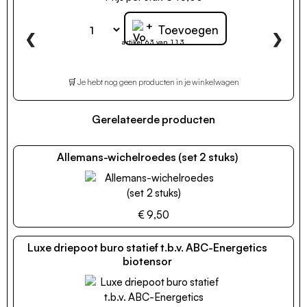
+
Toevoegen
❮
❯
artikel 63 van 113
🛒 Je hebt nog geen producten in je winkelwagen
Gerelateerde producten
Allemans-wichelroedes (set 2 stuks)
€ 9,50
Luxe driepoot buro statief t.b.v. ABC-Energetics
biotensor