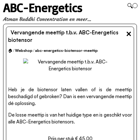
ABC-Energetics
🔍
Atman Buddhi Concentration en meer...
×
Vervangende meettip t.b.v. ABC-Energetics
biotensor
🏠
/
Webshop
/
abc-energetics-biotensor-meettip
Heb je de biotensor laten vallen of is de meettip
beschadigd of gebroken? Dan is een vervangende meettip
dé oplossing.
De losse meettip is van het huidige type en is geschikt voor
alle ABC-Energetics biotensors.
Prijs per stuk € 45,00